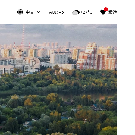
0
中文
AQI: 45
+27°C
精选