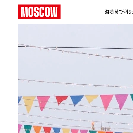
游览莫斯科5