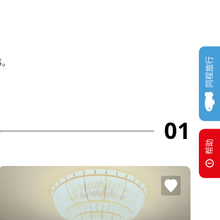
。
同程旅行
事。
01
帮助