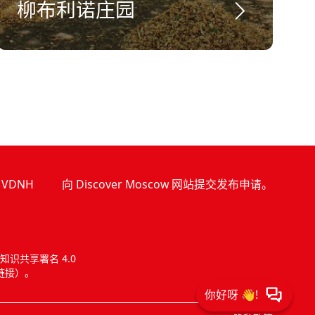
柳布利诺庄园
VDNH
向 Discover Moscow 网站提交发布申请。
识共享署名 4.0
链接）。