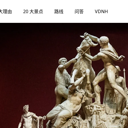
大理由
20 大景点
路线
问答
VDNH