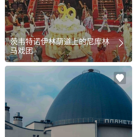
茨韦特诺伊林荫道上的尼库林
马戏团