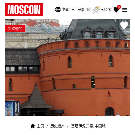
0
中文
AQI: 16
+26°C
受欢迎的
主页
/
历史遗产
/
基塔伊戈罗德, 中国城