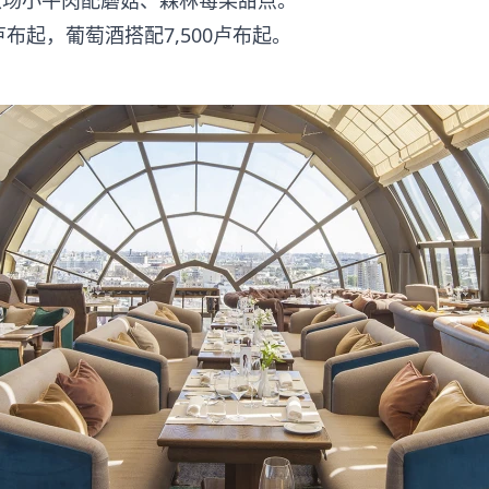
农场小牛肉配蘑菇、森林莓果甜点。
0卢布起，葡萄酒搭配7,500卢布起。