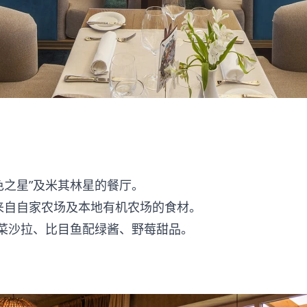
绿色之星”及米其林星的餐厅。
%来自自家农场及本地有机农场的食材。
菜沙拉、比目鱼配绿酱、野莓甜品。