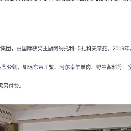
t Family集团，由国际获奖主厨阿纳托利·卡扎科夫掌舵。201
的品鉴套餐，如远东帝王蟹、阿尔泰羊羔肉、野生酱料等。
配需另付费。